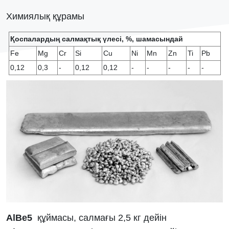
Химиялық құрамы
Қоспалардың салмақтық үлесі, %, шамасындай
Fe
Mg
Cr
Si
Cu
Ni
Mn
Zn
Ti
Pb
0,12
0,3
-
0,12
0,12
-
-
-
-
-
АlBe5
құймасы, салмағы 2,5 кг дейін