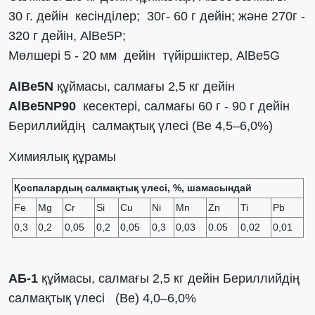
30 г. дейін кесінділер; 30г- 60 г дейін; және 270г -
320 г дейін, AlBe5P;
Мөлшері 5 - 20 мм дейін түйіршіктер, AlBe5G
AlBe5N
құймасы, салмағы 2,5 кг дейін
AlBe5NР90
кесектері, салмағы 60 г - 90 г дейін
Бериллийдің салмақтық үлесі (Ве 4,5–6,0%)
Химиялық құрамы
Қоспалардың салмақтық үлесі, %, шамасындай
Fe
Mg
Cr
Si
Cu
Ni
Mn
Zn
Ti
Pb
0,3
0,2
0,05
0,2
0,05
0,3
0,03
0.05
0,02
0,01
АБ-1
құймасы, салмағы 2,5 кг дейін Бериллийдің
салмақтық үлесі (Ве) 4,0–6,0%