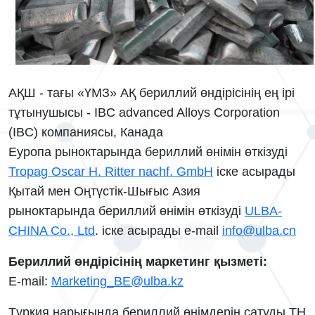
АҚШ - тағы «ҮМЗ» АҚ бериллий өндірісінің ең ірі
тұтынушысы - IBC advanced Alloys Corporation
(IBC) компаниясы, Канада
Еуропа рыноктарында бериллий өнімін өткізуді
Tropag Oscar H. Ritter nachf. GmbH
iске асырады
Қытай мен Оңтүстік-Шығыс Азия
рыноктарында
бериллий өнімін өткізуді
ULBA-
CHINA Co., Ltd
. іске асырады e-mail
info@ulba.cn
Бериллий өндірісінің маркетинг қызметі:
E-mail:
Marketing_BE@ulba.kz
Түркия нарығында бериллий өнімдерін сатуды TH