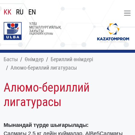
KK
RU
EN
ҮЛБІ
МЕТАЛЛУРГИЯЛЫҚ
ЗАУЫТЫ
АКЦИОНЕРЛІК ҚОҒАМЫ
Басты
Өнімдер
Бериллий өнімдері
Алюмо-бериллий лигатурасы
Алюмо-бериллий
лигатурасы
Мынандай түрде шығарылады:
Салмағы 2.5 кг дейін құймалар, AlBe5Салмағы