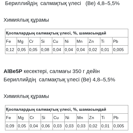
Бериллийдің салмақтық үлесі (Ве) 4,8–5,5%
Химиялық құрамы
Қоспалардың салмақтық үлесі, %, шамасындай
Fe
Mg
Cr
Si
Cu
Ni
Mn
Zn
Ti
Pb
0,12
0,05
0,05
0,08
0,04
0,04
0,04
0,02
0,01
0,005
AlBe5Р
кесектері, салмағы 350 г дейін
Бериллийдің салмақтық үлесі (Ве) 4,8–5,5%
Химиялық құрамы
Қоспалардың салмақтық үлесі, %, шамасындай
Fe
Mg
Cr
Si
Cu
Ni
Mn
Zn
Ti
Pb
0,09
0,05
0,04
0,06
0,03
0,03
0,03
0,02
0,01
0,005