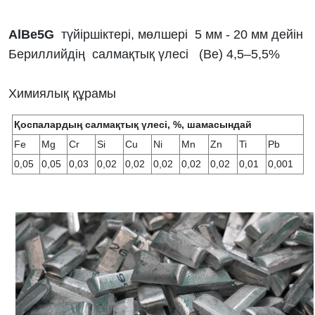
AlBe5G
түйіршіктері, мөлшері 5 мм - 20 мм дейін
Бериллийдің салмақтық үлесі (Ве) 4,5–5,5%
Химиялық құрамы
Қоспалардың салмақтық үлесі, %, шамасындай
Fe
Mg
Cr
Si
Cu
Ni
Mn
Zn
Ti
Pb
0,05
0,05
0,03
0,02
0,02
0,02
0,02
0,02
0,01
0,001