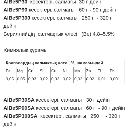
AlBe5Р30
кесектері, салмағы 30 г дейін
AlBe5Р90
кесектері, салмағы 60 г - 90 г дейін
AlBe5Р300
кесектері, салмағы 250 г - 320 г
дейін
Бериллийдің салмақтық үлесі (Ве) 4,8–5,5%
Химиялық құрамы
Қоспалардың салмақтық үлесі, %, шамасындай
Fe
Mg
Cr
Si
Cu
Ni
Mn
Zn
Ti
Pb
0,05
0,05
0,03
0,02
0,02
0,02
0,02
0,02
0,01
0,001
AlBe5Р30SA
кесектері, салмағы 30 г дейін
AlBe5Р90SA
кесектері, салмағы 60 г - 90 г дейін
AlBe5Р300SA
кесектері, салмағы 250 г - 320 г
дейін