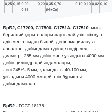
0,25
0,15
0,20-
0,20
0,35-0,70
0,10
0,10
0,02
0,10
0,35
(Ni+Co)
БрБ2, С17200, С17500, С1751A, С17510
мыс-
бериллий қорытпалары жартылай үзіліссіз құю
әдісімен осыдан былай деформациялауға
арналған дайындама түрінде өндіріледі: -
диаметрі 285 мм дейін және ұзындығы 4000 мм
дейін цилиндр дайындамалары;
- ені 245+\- 5 мм, қалыңдығы 40-100 мм,
ұзындығы 4000 мм дейін тік бұрышты
дайындамалар.
БрБ2
- ГОСТ 18175