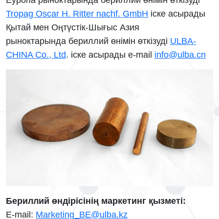
Еуропа рыноктарында бериллий өнімін өткізуді
Tropag Oscar H. Ritter nachf. GmbH
iске асырады
Қытай мен Оңтүстік-Шығыс Азия
рыноктарында
бериллий өнімін өткізуді
ULBA-
CHINA Co., Ltd
. іске асырады e-mail
info@ulba.cn
Бериллий өндірісінің маркетинг қызметі:
E-mail:
Marketing_BE@ulba.kz