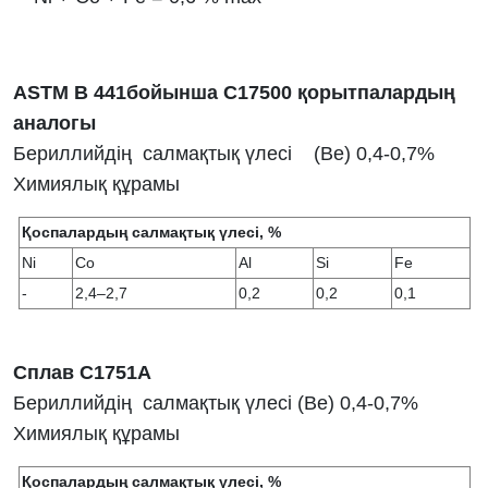
ASTM B 441бойынша С17500 қорытпалардың
аналогы
Бериллийдің салмақтық үлесі (Ве) 0,4-0,7%
Химиялық құрамы
Қоспалардың салмақтық үлесі, %
Ni
Co
Al
Si
Fe
-
2,4–2,7
0,2
0,2
0,1
Сплав С1751A
Бериллийдің салмақтық үлесі (Ве) 0,4-0,7%
Химиялық құрамы
Қоспалардың салмақтық үлесі, %