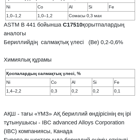
Ni
Co
Al
Si
Fe
1,0–1,2
1,0–1,2
Сомасы 0,3 мах
ASTM B 441 бойынша
С17510
қорытпалардың
аналогы
Бериллийдің салмақтық үлесі (Ве) 0,2-0,6%
Химиялық құрамы
Қоспалардың салмақтық үлесі, %
Ni
Co
Al
Si
Fe
1,4–2,2
0,3
0,2
0,2
0,1
АҚШ - тағы «ҮМЗ» АҚ бериллий өндірісінің ең ірі
тұтынушысы - IBC advanced Alloys Corporation
(IBC) компаниясы, Канада