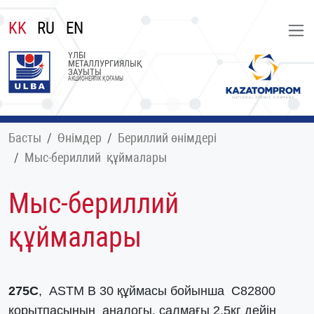
KK
RU
EN
ҮЛБІ
МЕТАЛЛУРГИЯЛЫҚ
ЗАУЫТЫ
АКЦИОНЕРЛІК ҚОҒАМЫ
Басты
Өнімдер
Бериллий өнімдері
Мыс-бериллий құймалары
Мыс-бериллий
құймалары
275С
, ASTM В 30 құймасы бойынша C82800
қорытпасының аналогы, салмағы 2,5кг дейін