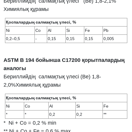
Бериллийдің салмақтық үлесі (Ве) 1,8-2,1%
Химиялық құрамы
Қоспалардың салмақтық үлесі, %
Ni
Co
Al
Si
Fe
Pb
0,2–0,5
-
0,15
0,15
0,15
0,005
ASTM B 194 бойынша С17200 қорытпалардың
аналогы
Бериллийдің салмақтық үлесі (Ве) 1,8-
2,0%Химиялық құрамы
Қоспалардың салмақтық үлесі, %
Ni
Co
Al
Si
Fe
*
*
0,2
0,2
**
* Ni + Co = 0,2 % min
** Ni + Co + Fe = 0,6 % max