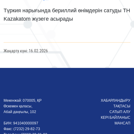
Түркия нарығында бериллий өнімдерін сатуды TH
Kazakatom жүзеге асырады
Жаңарту күні: 16.02.2026
Мекенжай: 070005, ҚР
ХАБАРЛАНДЫРУ
Өскемен қаласы,
ТАҚТАСЫ
Абай даңғылы, 102
САТЫП АЛУ
КЕРІ БАЙЛАНЫС
БИН: 941040000097
МАНСАП
Факс: (7232) 29-82-73