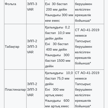
Фольга
ЭЛП-3
Ені 30 бастап
берушімен
VAR
200 мм дейін
келісілген
Ұзындығы 300 мм
ерекшелік
кем емес
бойынша*
Қалыңдығы 0,2
СТ АО-41-2019
бастап 10,0 мм
немесе
дейін дейін
ЭЛП-2
Тапсырыс
Ені 30 бастап
Табақтар
ЭЛП-3
берушімен
400 мм дейін
VAR
келісілген
Ұзындығы 300
ерекшелік
бастап 1500 мм
бойынша*
дейін
Қалыңдығы 10,0
СТ АО-41-2019
бастап 75,0 мм
немесе
ЭЛП-2
дейін
Тапсырыс
Пластиналар
ЭЛП-3
Ені 300 мм
берушімен
VAR
артық емес
келісілген
Ұзындығы 600
ерекшелік
мм артық емес
бойынша*