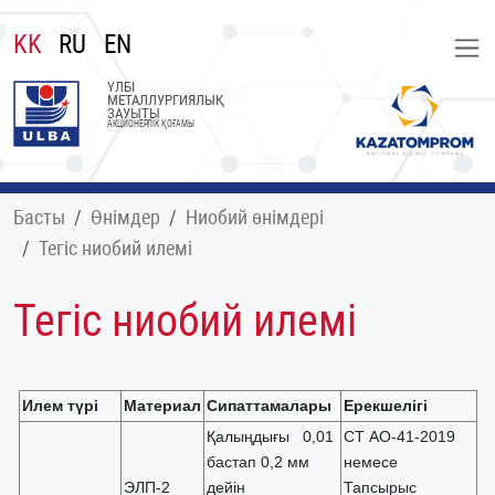
KK
RU
EN
ҮЛБІ
МЕТАЛЛУРГИЯЛЫҚ
ЗАУЫТЫ
АКЦИОНЕРЛІК ҚОҒАМЫ
Басты
Өнімдер
Ниобий өнімдері
Тегіс ниобий илемі
Тегіс ниобий илемі
Илем түрі
Материал
Сипаттамалары
Ерекшелігі
Қалыңдығы 0,01
СТ АО-41-2019
бастап 0,2 мм
немесе
ЭЛП-2
дейін
Тапсырыс