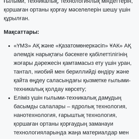
ғылыми, техникалық, технологиялық міндеттерін,
қоршаған ортаны қорғау мәселелерін шешу үшін
құрылған.
Мақсаттары:
«ҮМЗ» АҚ және «Қазатомөнеркәсіп» ҰАК» АҚ
әлемдік нарықтағы бәсекеге қабілеттілігінің
жоғары дәрежесін қамтамасыз ету үшін уран,
тантал, ниобий мен бериллийді өндіру және
қайта өңдеу саласындағы қызметке ғылыми-
техникалық қолдау көрсету;
Еліміз үшін ғылыми-техникалық дамудың
басымды салалары – ядролық технология,
нанотехнология, ғарыштық технология,
қоршаған ортаны қорғаудың заманауи
технологияларында жаңа материалдар мен