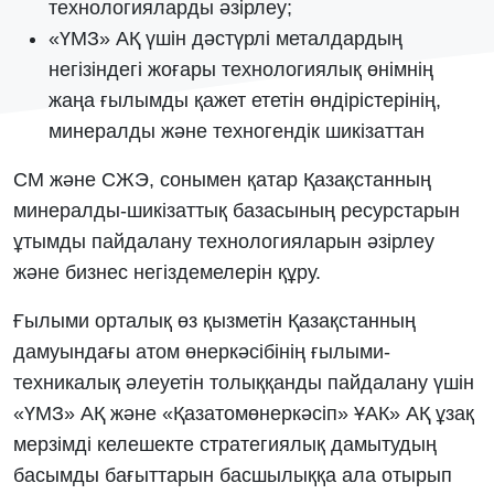
технологияларды әзірлеу;
«ҮМЗ» АҚ үшін дәстүрлі металдардың
негізіндегі жоғары технологиялық өнімнің
жаңа ғылымды қажет ететін өндірістерінің,
минералды және техногендік шикізаттан
СМ және СЖЭ, сонымен қатар Қазақстанның
минералды-шикізаттық базасының ресурстарын
ұтымды пайдалану технологияларын әзірлеу
және бизнес негіздемелерін құру.
Ғылыми орталық өз қызметін Қазақстанның
дамуындағы атом өнеркәсібінің ғылыми-
техникалық әлеуетін толыққанды пайдалану үшін
«ҮМЗ» АҚ және «Қазатомөнеркәсіп» ҰАК» АҚ ұзақ
мерзімді келешекте стратегиялық дамытудың
басымды бағыттарын басшылыққа ала отырып