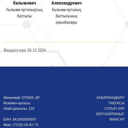
Калымович
Александрович
Ғылыми орталықтың
Ғылыми орталық
бастығы
бастығының
орынбасары
Жаңарту күні: 30.12.2024
Мекенжай: 070005, ҚР
ХАБАРЛАНДЫРУ
Өскемен қаласы,
ТАҚТАСЫ
Абай даңғылы, 102
САТЫП АЛУ
КЕРІ БАЙЛАНЫС
БИН: 941040000097
МАНСАП
Факс: (7232) 29-82-73