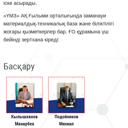
іске асырады.
«ҮМЗ» АҚ Ғылыми орталығында заманауи
материалдық-техникалық база және біліктілігі
жоғары қызметкерлер бар. ҒО құрамына үш
бейінді зертхана кіреді:
Басқару
Кылышканов
Подойников
Манарбек
Михаил