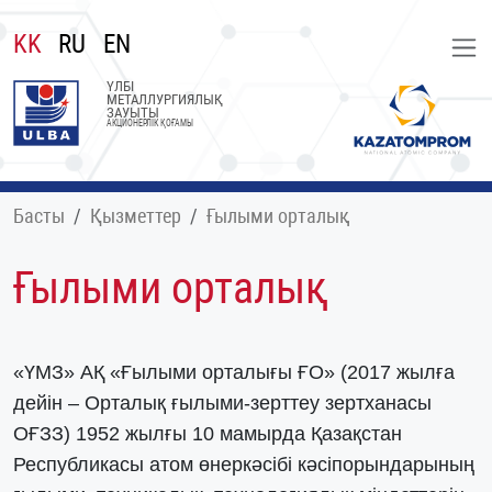
KK
RU
EN
ҮЛБІ
МЕТАЛЛУРГИЯЛЫҚ
ЗАУЫТЫ
АКЦИОНЕРЛІК ҚОҒАМЫ
Басты
Қызметтер
Ғылыми орталық
Ғылыми орталық
«ҮМЗ» АҚ «Ғылыми орталығы ҒО» (2017 жылға
дейін – Орталық ғылыми-зерттеу зертханасы
ОҒЗЗ) 1952 жылғы 10 мамырда Қазақстан
Республикасы атом өнеркәсібі кәсіпорындарының