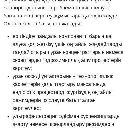
кәсіпорындарының проблемаларын шешуге
бағытталған зерттеу жұмыстары да жүргізілуде.
Оларға келесі бағыттар жатады:
ерітіндіге пайдалы компонентті барынша
алуға қол жеткізу үшін оңтайлы жағдайларды
таңдай отырып уран концентраттарын немесе
скраптарды гидрохимиялық ашу процестерін
зерттеу;
уран оксиді ұнтақтарының технологиялық
қасиеттерін қалыптастыру мақсатында
өндірістік процестерді жүргізудің оңтайлы
режимдерін әзірлеуге бағытталған
зерттеулер;
ультрафильтрация әдісімен суспензияларды
ағарту немесе шоғырландыру режимдерін