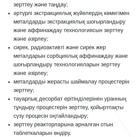
зерттеу және таңдау;
әртүрлі экстракциялық жүйелердің көмегімен
металдарды экстракциялық шоғырландыру
және аффинаждау технологиясын зерттеу
және әзірлеу;
сирек, радиоактивті және сирек жер
металдарын сорбциялық аффинаждау және
шоғырландыру технологияларын зерттеу
және әзірлеу;
металдарды жерасты шаймалау процестерін
зерттеу;
тауарлық десорбат ерітінділерінен уранның
тұндыру процестерін зерттеу, қойыртпақты
сүзу процесін оңтайландыру;
зерттеу реакторларына арналған отын
таблеткаларын өндіру.