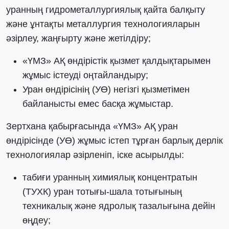
уранның гидрометаллургиялық қайта балқыту
және ұнтақты металлургия технологияларын
әзірлеу, жаңғырту және жетілдіру;
«ҮМЗ» АҚ өндірістік қызмет қалдықтарымен
жұмыс істеуді оңтайландыру;
Уран өндірісінің (УӨ) негізгі қызметімен
байланысты емес басқа жұмыстар.
Зертхана қабырғасында «ҮМЗ» АҚ уран
өндірісінде (УӨ) жұмыс істеп тұрған барлық дерлік
технологиялар әзірленіп, іске асырылды:
табиғи уранның химиялық концентратын
(ТУХК) уран тотығы-шала тотығының
техникалық және ядролық тазалығына дейін
өңдеу;