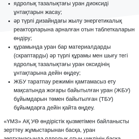
ядролық тазалықтағы уран диоксиді
ұнтақтарын жасау;
әр түрлі дизайндағы жылу энергетикалық
реакторларына арналған отын таблеткаларын
өндіру;
құрамында уран бар материалдарды
(скраптарды) әр түрлі құрамы мен шығу тегі
ядролық тазалықтағы уран оксидінің
ұнтақтарына дейін өңдеу;
ЖБУ таратпау режимін қамтамасыз ету
мақсатында жоғары байытылған уран (ЖБУ)
бұйымдарын төмен байытылған (ТБУ)
бұйымдарға дейін қайта өңдеу.
«ҮМЗ» АҚ УӨ өндірістік қызметімен байланысты
зерттеу жұмыстарынан басқа, уран
зертханасында ядролық-отын циклінің басқа