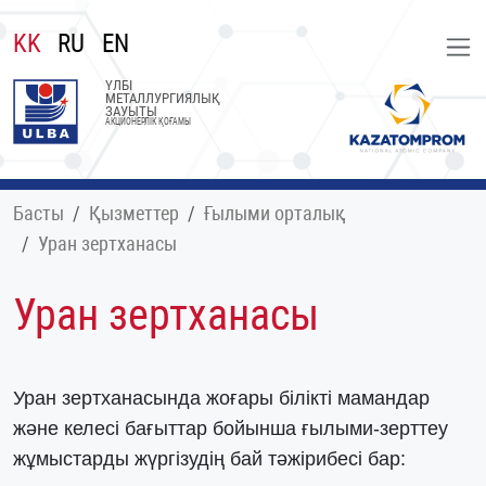
KK
RU
EN
ҮЛБІ
МЕТАЛЛУРГИЯЛЫҚ
ЗАУЫТЫ
АКЦИОНЕРЛІК ҚОҒАМЫ
Басты
Қызметтер
Ғылыми орталық
Уран зертханасы
Уран зертханасы
Уран зертханасында жоғары білікті мамандар
және келесі бағыттар бойынша ғылыми-зерттеу
жұмыстарды жүргізудің бай тәжірибесі бар: