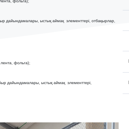
лента, фольга);
ұбыр дайындамалары, ыстық аймақ элементтері, отбақырлар,
лента, фольга);
құбыр дайындамалары, ыстық аймақ элементтері,