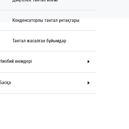
Конденсаторлы тантал ұнтақтары
Тантал жасалған бұйымдар
Ниобий өнімдері
Басқа