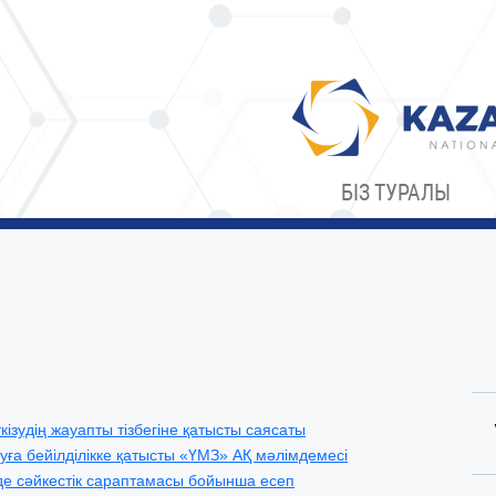
БІЗ ТУРАЛЫ
удің жауапты тізбегіне қатысты саясаты
ға бейілділікке қатысты «ҮМЗ» АҚ мәлімдемесі
де сәйкестік сараптамасы бойынша есеп