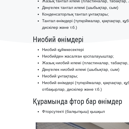
Жазық тантал илемі (пластиналар, табақтар, 
Дөңгелек тантал илемі (шыбықтар, сым)
Конденсаторлық тантал ұнтақтары;
Тантал өнімдері (түпқоймалар, қақпақтар, қ
дискілер және т.б.)
Ниобий өнімдері
Ниобий құймкесектері
Ниобийден жасалған қоспалауыштар;
Жазық ниобий илемі (пластиналар, табақтар, 
Дөңгелек ниобий илемі (шыбықтар, сым)
Ниобий ұнтақтары;
Ниобий өнімдері (түпқоймалар, қақпақтар, 
отбақырлар, дискілер және т.б.)
Құрамында фтор бар өнімдер
Фторсутекті (балқытқыш) қышқыл