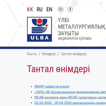
KK
RU
EN
ҮЛБІ
МЕТАЛЛУРГИЯЛЫҚ
ЗАУЫТЫ
АКЦИОНЕРЛІК ҚОҒАМЫ
Басты
Өнімдер
Тантал өнімдері
Тантал өнімдері
RMAP сәйкестік куәлігі
«ҮМЗ» АҚ басшылығының минералдарды жеткіз
ӨСАБ қолдауға және ӨСАБ талаптарын сақтау
01.04.2025 - 30.04.2026 аралығындағы кезең