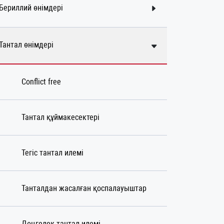
Бериллий өнімдері
Тантал өнімдері
Conflict free
Тантал құймакесектері
Тегіс тантал илемі
Танталдан жасалған қоспалауыштар
Дөңгелек тантал илемі