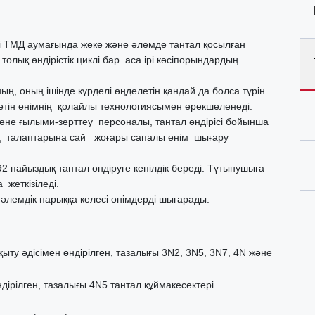
сі ТМД аумағында жеке және әлемде тантал қосылған
толық өндірістік циклі бар аса ірі кәсіпорындардың
ың, оның ішінде күрделі өңделетін қандай да болса түрін
летін өнімнің қолайлы технологиясымен ерекшеленеді.
және ғылыми-зерттеу персоналы, тантал өндірісі бойынша
ің талаптарына сай жоғары сапалы өнім шығару
2 пайыздық тантал өндіруге кепілдік береді. Тұтынушыға
 жеткізіледі.
 әлемдік нарыққа келесі өнімдерді шығарады:
қыту әдісімен өндірілген, тазалығы 3N2, 3N5, 3N7, 4N және
дірілген, тазалығы 4N5 тантал құймакесектері