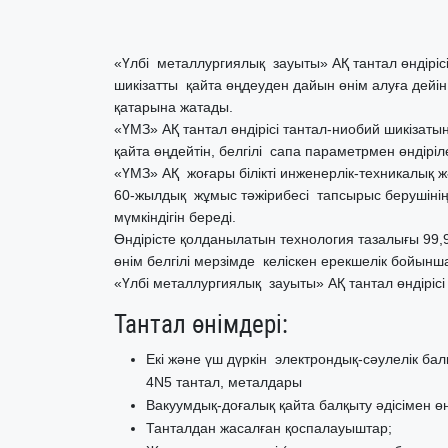
«Үлбі металлургиялық зауыты» АҚ тантал өндірі
шикізатты қайта өңдеуден дайын өнім алуға дейін 
қатарына жатады.
«ҮМЗ» АҚ тантал өндірісі тантал-ниобий шикізатын
қайта өңдейтін, белгілі сапа параметрмен өндірі
«ҮМЗ» АҚ жоғары білікті инженерлік-техникалық 
60-жылдық жұмыс тәжірибесі тапсырыс берушін
мүмкіндігін береді.
Өндірісте қолданылатын технология тазалығы 99,9
өнім белгілі мерзімде келіскен ерекшелік бойынша
«Үлбі металлургиялық зауыты» АҚ тантал өндірісі
Тантал өнімдері:
Екі және үш дүркін электрондық-сәулелік бал
4N5 тантал, металдары
Вакуумдық-доғалық қайта балқыту әдісімен өн
Танталдан жасалған қоспалауыштар;