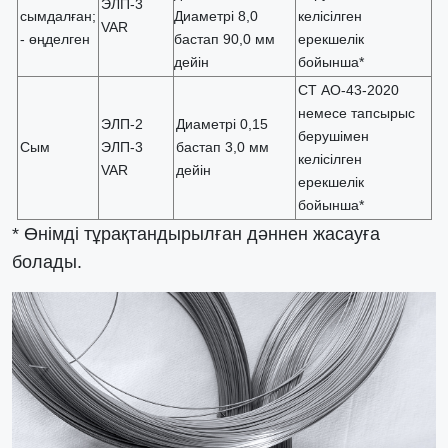
ЭЛП-3
сымдалған;
Диаметрі 8,0
келісілген
VAR
- өңделген
бастап 90,0 мм
ерекшелік
дейін
бойынша*
СТ АО-43-2020
немесе тапсырыс
ЭЛП-2
Диаметрі 0,15
берушімен
Сым
ЭЛП-3
бастап 3,0 мм
келісілген
VAR
дейін
ерекшелік
бойынша*
* Өнімді тұрақтандырылған дәннен жасауға
болады.