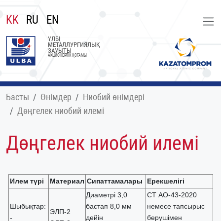
KK
RU
EN
ҮЛБІ
МЕТАЛЛУРГИЯЛЫҚ
ЗАУЫТЫ
АКЦИОНЕРЛІК ҚОҒАМЫ
Басты
Өнімдер
Ниобий өнімдері
Дөңгелек ниобий илемі
Дөңгелек ниобий илемі
Илем түрі
Материал
Сипаттамалары
Ерекшелігі
Диаметрі 3,0
СТ АО-43-2020
Шыбықтар:
бастап 8,0 мм
немесе тапсырыс
ЭЛП-2
-
дейін
берушімен