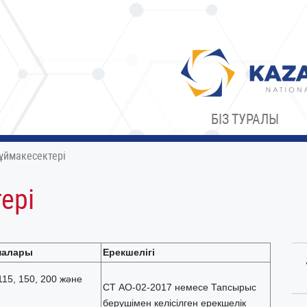
БІЗ ТУРАЛЫ
ұймакесектері
ері
малары
Ерекшелігі
15, 150, 200 және
СТ АО-02-2017 немесе Тапсырыс
берушімен келісілген ерекшелік