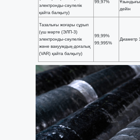
99,97%
Ұзындығы
электронды-сәулелік
дейін
қайта балқыту)
Тазалығы жоғары сұрып
(үш мәрте (ЭЛП-3)
99,99%
электронды-сәулелік
Диаметр 
99,995%
және вакуумдық-доғалық
(VAR) қайта балқыту)