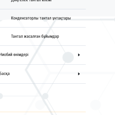
Конденсаторлы тантал ұнтақтары
Тантал жасалған бұйымдар
Ниобий өнімдері
Басқа