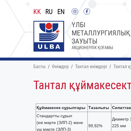
KK
RU
EN
ҮЛБІ
МЕТАЛЛУРГИЯЛЫҚ
ЗАУЫТЫ
АКЦИОНЕРЛІК ҚОҒАМЫ
Басты
Өнімдер
Тантал өнімдері
Тантал қ
Тантал құймакесект
Құймакесек сұрыптары
Тазалығы
Сипатта
Стандартты сұрып
Диаметр 1
(екі мәрте (ЭЛП-2) және
99,92%
225 мм
үш мәрте (ЭЛП-3)