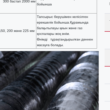
 300 бастап 2000 мм
бойынша
Тапсырыс берушімен келісілген
ерекшелік бойынша.Құрамында
балқытылауы қиын және газ
150, 200 және 225 мм
қоспалары жоқ өнім.
Өнімді тұрақтандырылған дәннен
жасауға болады.