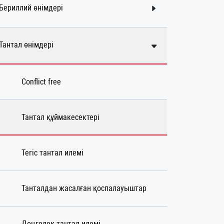
Бериллий өнімдері
Тантал өнімдері
Conflict free
Тантал құймакесектері
Тегіс тантал илемі
Танталдан жасалған қоспалауыштар
Дөңгелек тантал илемі