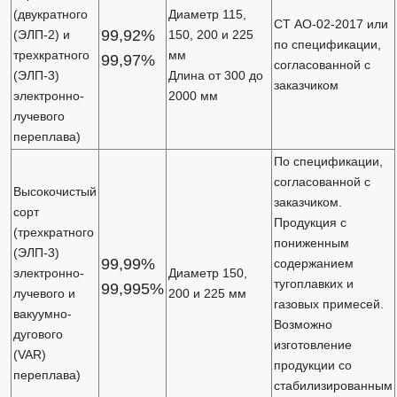
(двукратного
Диаметр 115,
СТ АО-02-2017 или
99,92%
(ЭЛП-2) и
150, 200 и 225
по спецификации,
трехкратного
мм
99,97%
согласованной с
(ЭЛП-3)
Длина от 300 до
заказчиком
электронно-
2000 мм
лучевого
переплава)
По спецификации,
согласованной с
Высокочистый
заказчиком.
сорт
Продукция с
(трехкратного
пониженным
(ЭЛП-3)
99,99%
содержанием
электронно-
Диаметр 150,
тугоплавких и
99,995%
лучевого и
200 и 225 мм
газовых примесей.
вакуумно-
Возможно
дугового
изготовление
(VAR)
продукции со
переплава)
стабилизированным