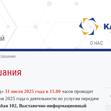
ИЙ
О НАС
слушания
шания
од»
31
июля
2025 года в 15.00
часов проводит
дия
202
5
года
о деятельности по
услугам
передаче
Абая 102, Выставочно-информационный