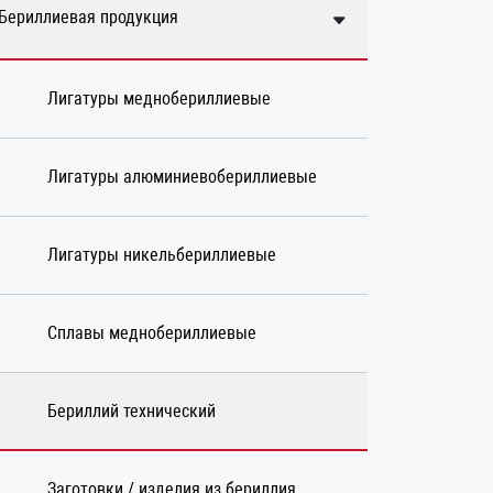
Бериллиевая продукция
Лигатуры меднобериллиевые
Лигатуры алюминиевобериллиевые
Лигатуры никельбериллиевые
Сплавы меднобериллиевые
Бериллий технический
Заготовки / изделия из бериллия