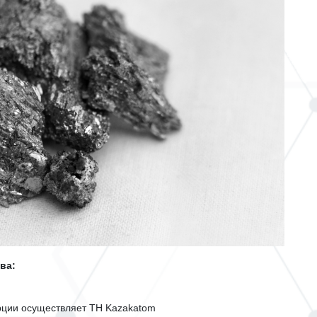
ва:
рции осуществляет
TH
Kazakatom