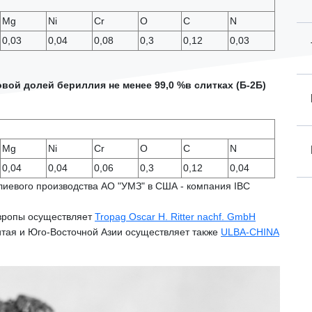
Mg
Ni
Cr
O
C
N
0,03
0,04
0,08
0,3
0,12
0,03
вой долей бериллия не менее 99,0 %в слитках (Б-2Б)
Mg
Ni
Cr
O
C
N
0,04
0,04
0,06
0,3
0,12
0,04
иевого производства АО "УМЗ" в США - компания IBC
вропы осуществляет
Tropag Oscar H. Ritter nachf. GmbH
тая и Юго-Восточной Азии
осуществляет также
ULBA-CHINA