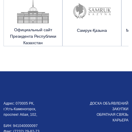
Официальный сайт
Cамрук-Қазына
Ми
Президента Республики
Р
Казахстан
Адрес: 070005 РК,
ДОСКА ОБЪЯВЛЕНИЙ
г.Усть-Каменогорск,
ЗАКУПКИ
проспект Абая, 102,
ОБРАТНАЯ СВЯЗЬ
КАРЬЕРА
БИН: 941040000097
Факс: (7232) 29-82-73