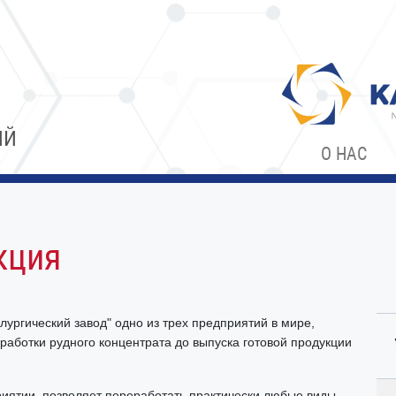
ИЙ
О НАС
я
кция
ургический завод" одно из трех предприятий в мире,
аботки рудного концентрата до выпуска готовой продукции
риятии, позволяет переработать практически любые виды