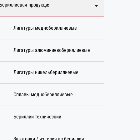
Бериллиевая продукция
Лигатуры меднобериллиевые
Лигатуры алюминиевобериллиевые
Лигатуры никельбериллиевые
Сплавы меднобериллиевые
Бериллий технический
Заготовки / изделия из бериллия