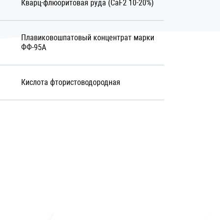
Кварц-флюоритовая руда (СаF2 10-20%)
Плавиковошпатовый концентрат марки
ФФ-95А
Кислота фтористоводородная