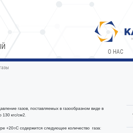
ИЙ
О НАС
газы
авление газов, поставляемых в газообразном виде в
о 130 кгс/см2.
уре +20○С содержится следующее количество газа: