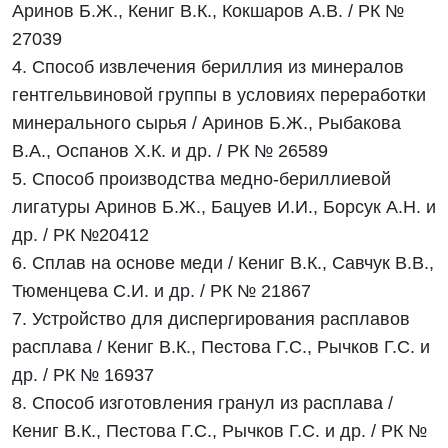
Аринов Б.Ж., Кениг В.К., Кокшаров А.В. / РК №
27039
4. Способ извлечения бериллия из минералов
гентгельвиновой группы в условиях переработки
минерального сырья / Аринов Б.Ж., Рыбакова
В.А., Оспанов Х.К. и др. / РК № 26589
5. Способ производства медно-бериллиевой
лигатуры Аринов Б.Ж., Бацуев И.И., Борсук А.Н. и
др. / РК №20412
6. Сплав на основе меди / Кениг В.К., Савчук В.В.,
Тюменцева С.И. и др. / РК № 21867
7. Устройство для диспергирования расплавов
расплава / Кениг В.К., Пестова Г.С., Рычков Г.С. и
др. / РК № 16937
8. Способ изготовления гранул из расплава /
Кениг В.К., Пестова Г.С., Рычков Г.С. и др. / РК №