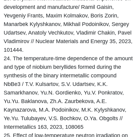
development and manufacture/ Ramil Gaisin,
Yevgeniy Frants, Maxim Kolmakov, Boris Zorin,
Manarbek Kylyshkanov, Mikhail Podoinikov, Sergey
Udartsev, Anatoly Vechkutov, Vladimir Chakin, Pavel
Vladimirov // Nuclear Materials and Energy 35, 2023,
101444.
24. The temperature-time dependence of the amount
and type of niobium beryllides formed during the
synthesis of the binary intermetallic compound
NbBe3 / T.V. Kulsartov, S.V. Udartsev, K.K.
Samarkhanov, Yu.N. Gordienko, Yu.V. Ponkratov,
Yu.Yu. Baklanova, Zh.A. Zaurbekova, A.E.
Kaynazarova, M.A. Podoinikov, M.K. Kylyshkanov,
Ye.Yu. Tulubayev, V.S. Bochkov, O.Ya. Obgolts //
Intermetallics 163, 2023, 108065
25. Effect of low-temperature neutron irradiation on