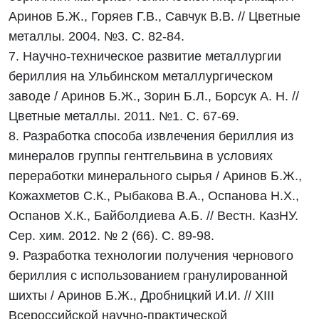
Аринов Б.Ж., Горяев Г.В., Савчук В.В. // Цветные
металлы. 2004. №3. С. 82-84.
7. Научно-техническое развитие металлургии
бериллия на Ульбинском металлургическом
заводе / Аринов Б.Ж., Зорин Б.Л., Борсук А. Н. //
Цветные металлы. 2011. №1. С. 67-69.
8. Разработка способа извлечения бериллия из
минералов группы гентгельвина в условиях
переработки минерального сырья / Аринов Б.Ж.,
Кожахметов С.К., Рыбакова В.А., Оспанова Н.Х.,
Оспанов Х.К., Байболдиева А.Б. // Вестн. КазНУ.
Сер. хим. 2012. № 2 (66). С. 89-98.
9. Разработка технологии получения чернового
бериллия с использованием гранулированной
шихты / Аринов Б.Ж., Дробницкий И.И. // XIII
Всероссийской научно-практической