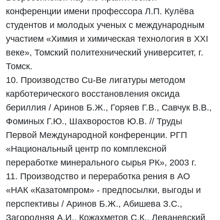
конференции имени профессора Л.П. Кулёва
студентов и молодых ученых с международным
участием «Химия и химическая технология в XXI
веке», Томский политехнический университет, г.
Томск.
10. Производство Сu-Be лигатуры методом
карботерического восстановления оксида
бериллия / Аринов Б.Ж., Горяев Г.В., Савчук В.В.,
Фоминых Г.Ю., Шахворостов Ю.В. // Труды
Первой Международной конференции. РГП
«Национальный центр по комплексной
переработке минерального сырья РК», 2003 г.
11. Производство и переработка рения в АО
«НАК «Казатомпром» - предпосылки, выгоды и
перспективы / Аринов Б.Ж., Абишева З.С.,
Загородняя А.И., Кожахметов С.К., Леваневский