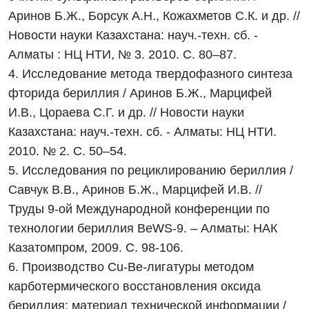
Аринов Б.Ж., Борсук А.Н., Кожахметов С.К. и др. //
Новости науки Казахстана: науч.-техн. сб. -
Алматы : НЦ НТИ, № 3. 2010. С. 80–87.
4. Исследование метода твердофазного синтеза
фторида бериллия / Аринов Б.Ж., Марцифей
И.В., Цораева С.Г. и др. // Новости науки
Казахстана: науч.-техн. сб. - Алматы: НЦ НТИ.
2010. № 2. С. 50–54.
5. Исследования по рециклированию бериллия /
Савчук В.В., Аринов Б.Ж., Марцифей И.В. //
Труды 9-ой Международной конференции по
технологии бериллия BeWS-9. – Алматы: НАК
Казатомпром, 2009. С. 98-106.
6. Производство Cu-Be-лигатуры методом
карботермического восстановления оксида
бериллия: материал технической информации /