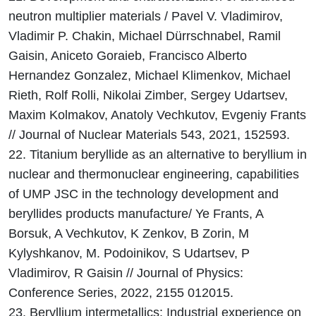
neutron multiplier materials / Pavel V. Vladimirov,
Vladimir P. Chakin, Michael Dürrschnabel, Ramil
Gaisin, Aniceto Goraieb, Francisco Alberto
Hernandez Gonzalez, Michael Klimenkov, Michael
Rieth, Rolf Rolli, Nikolai Zimber, Sergey Udartsev,
Maxim Kolmakov, Anatoly Vechkutov, Evgeniy Frants
// Journal of Nuclear Materials 543, 2021, 152593.
22. Titanium beryllide as an alternative to beryllium in
nuclear and thermonuclear engineering, capabilities
of UMP JSC in the technology development and
beryllides products manufacture/ Ye Frants, A
Borsuk, A Vechkutov, K Zenkov, B Zorin, M
Kylyshkanov, M. Podoinikov, S Udartsev, P
Vladimirov, R Gaisin // Journal of Physics:
Conference Series, 2022, 2155 012015.
23. Beryllium intermetallics: Industrial experience on