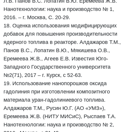
Л.В. Панов В.С. Лопатин В.Ю. Еремеева Ж.В.
Нанотехнологии: наука и производство № 1,
2016. – г. Москва, С. 20-29.
18. Оценка использования модифицирующих
добавок для повышения производительности
ядерного топлива в реакторе. Алдажаров Т.М.,
Панов В.С., Лопатин В.Ю., Мякишева О.В.,
Еремеева Ж.В., Агеев Е.В. Известия Юго-
Западного Государственного университета
№2(71), 2017 – г. Курск, с 52-63.
19. Использование нанопорошков оксида
гадолиния при изготовлении композитного
материала уран-гадолиниевого топлива.
Алдажаров Т.М., Русин Ю.Г. (АО «УМЗ»),
Еремеева Ж.В. (НИТУ МИСиС), Рыспаев Т.А.
Нанотехнологии: наука и производство № 2,