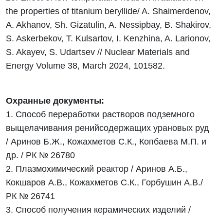
the properties of titanium beryllide/ A. Shaimerdenov,
A. Akhanov, Sh. Gizatulin, A. Nessipbay, B. Shakirov,
S. Askerbekov, T. Kulsartov, I. Kenzhina, A. Larionov,
S. Akayev, S. Udartsev // Nuclear Materials and
Energy Volume 38, March 2024, 101582.
Охранные документы:
1. Способ переработки растворов подземного
выщелачивания ренийсодержащих урановых руд
/ Аринов Б.Ж., Кожахметов С.К., Копбаева М.П. и
др. / РК № 26780
2. Плазмохимический реактор / Аринов А.Б.,
Кокшаров А.В., Кожахметов С.К., Горбушин А.В./
РК № 26741
3. Способ получения керамических изделий /