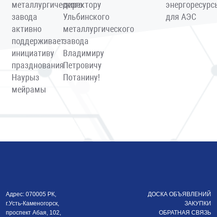
металлургического
директору
энергоресурс
завода
Ульбинского
для АЭС
активно
металлургического
поддерживает
завода
инициативу
Владимиру
празднования
Петровичу
Наурыз
Потанину!
мейрамы
Адрес: 070005 РК,
ДОСКА ОБЪЯВЛЕНИЙ
г.Усть-Каменогорск,
ЗАКУПКИ
проспект Абая, 102,
ОБРАТНАЯ СВЯЗЬ