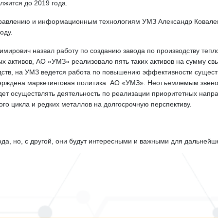
лжится до 2019 года.
управлению и информационным технологиям УМЗ Александр Ковале
оду.
имирович назвал работу по созданию завода по производству те
х активов, АО «УМЗ» реализовало пять таких активов на сумму с
одств, на УМЗ ведется работа по повышению эффективности сущест
верждена маркетинговая политика АО «УМЗ». Неотъемлемым звен
дет осуществлять деятельность по реализации приоритетных напр
го цикла и редких металлов на долгосрочную перспективу.
года, но, с другой, они будут интересными и важными для дальней