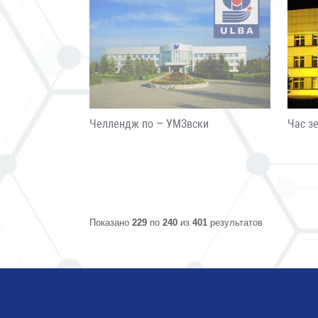
Челлендж по – УМЗвски
Час з
Показано
229
по
240
из
401
результатов