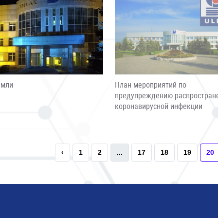
емли
План мероприятий по
предупреждению распростран
коронавирусной инфекции
‹
1
2
...
17
18
19
20