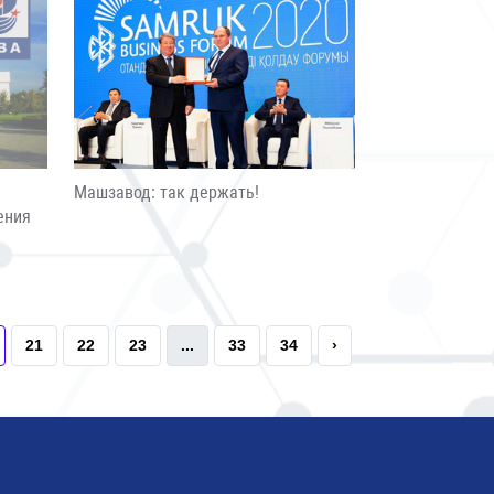
Машзавод: так держать!
ения
21
22
23
...
33
34
›