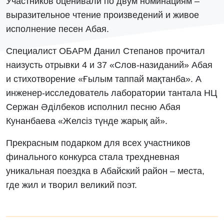
Участников оценивали по двум номинациям –
выразительное чтение произведений и живое
исполнение песен Абая.
Специалист ОБАРМ Данил Степанов прочитал
наизусть отрывки 4 и 37 «Слов-назиданий» Абая
и стихотворение «Ғылым таппай мақтанба». А
инженер-исследователь лаборатории тантала НЦ
Сержан Әділбеков исполнил песню Абая
Кунанбаева «Желсіз түнде жарық ай».
Прекрасным подарком для всех участников
финального конкурса стала трехдневная
уникальная поездка в Абайский район – места,
где жил и творил великий поэт.